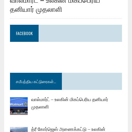
தனியார் முதலாளி
FACEBOOK
சமீபத்திய கட்டுரைகள்…
வால்மார்ட் – உலகின் மிகப்பெரிய தனியார்
முதலாளி
த்ரீ கோர்ஜெஸ் அணைக்கட்டு – உலகின்