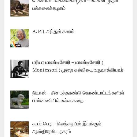
டேக்ஸிலா பல்கலைக்கழகம் – உலகின் முதல்
பல்கலைக்கழகம்
A. P. J. அப்துல் கலாம்
மரியா மாண்டிசோரி – மாண்டிசோரி (
Montessori ) முறை கல்வியை உருவாக்கியவர்
நியான் – சீன புத்தாண்டு கொண்டாட்டங்களின்
பின்னணியில் உள்ள கதை
கூபர் பெடி – நிலத்தடியில் இயங்கும்
ஆஸ்திரேலிய நகரம்