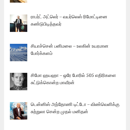
ராபர்ட் அட்லெர் – வயர்லெஸ் ரிமோட்டினை
கண்டுபிடித்தவர்
சியாச்சென் பனிமலை – உலகின் உயரமான
போர்க்களம்
சிமோ ஹயஹா – ஒரே போரில் 505 எதிரிகளை
சுட்டுக்கொன்ற மாவீரன்
டென்னிஸ் அந்தோணி டிட்டோ – விண்வெளிக்கு
சுற்றுலா சென்ற முதல் மனிதன்