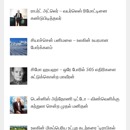
ராபர்ட் அட்லெர் – வயர்லெஸ் ரிமோட்டினை
கண்டுபிடித்தவர்
சியாச்சென் பனிமலை – உலகின் உயரமான
போர்க்களம்
சிமோ ஹயஹா – ஒரே போரில் 505 எதிரிகளை
சுட்டுக்கொன்ற மாவீரன்
டென்னிஸ் அந்தோணி டிட்டோ – விண்வெளிக்கு
சுற்றுலா சென்ற முதல் மனிதன்
உலகின் மிகப்பெரிய உட்புற கடற்கரை ‘டிராபிகல்