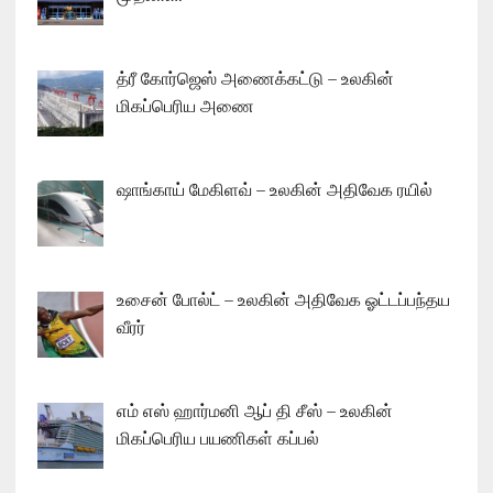
த்ரீ கோர்ஜெஸ் அணைக்கட்டு – உலகின்
மிகப்பெரிய அணை
ஷாங்காய் மேகிளவ் – உலகின் அதிவேக ரயில்
உசைன் போல்ட் – உலகின் அதிவேக ஓட்டப்பந்தய
வீரர்
எம் எஸ் ஹார்மனி ஆப் தி சீஸ் – உலகின்
மிகப்பெரிய பயணிகள் கப்பல்