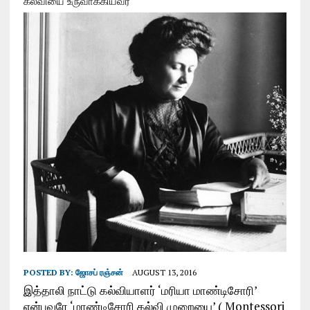
கல்வியை உருவாக்கியவர்
POSTED BY:
ஜோசப் ரஞ்சன்
AUGUST 13, 2016
இத்தாலி நாட்டு கல்வியாளர் ‘மரியா மாண்டிசோரி’
என்பவரே ‘மாண்டிசோரி கல்வி முறையை’ ( Montessori