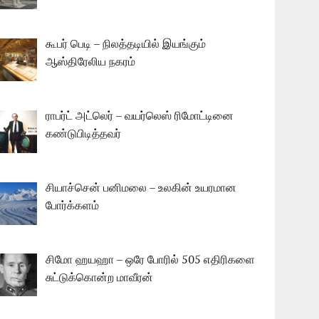
கூபர் பெடி – நிலத்தடியில் இயங்கும்
ஆஸ்திரேலிய நகரம்
ராபர்ட் அட்லெர் – வயர்லெஸ் ரிமோட்டினை
கண்டுபிடித்தவர்
சியாச்சென் பனிமலை – உலகின் உயரமான
போர்க்களம்
சிமோ ஹயஹா – ஒரே போரில் 505 எதிரிகளை
சுட்டுக்கொன்ற மாவீரன்