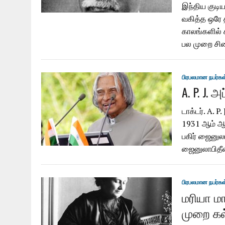
இந்திய குடி
வகித்த ஒரே த
காலங்களில் 
பல முறை ச
பிரபலமான நபர்கள
A. P. J. 
டாக்டர். A. P
1931 ஆம் ஆண
பகிர் ஜைனுலா
ஜைனுலாபிதீன
பிரபலமான நபர்கள
மரியா மா
முறை கல