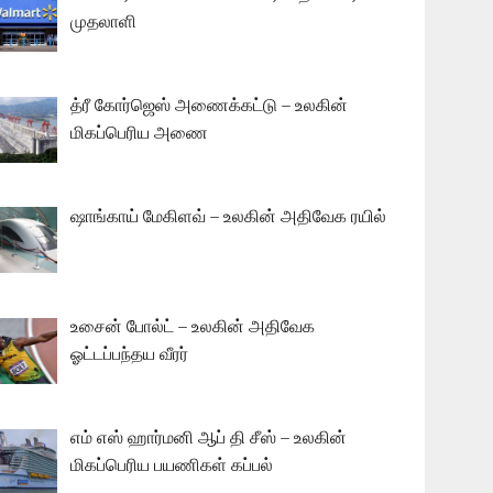
முதலாளி
த்ரீ கோர்ஜெஸ் அணைக்கட்டு – உலகின்
மிகப்பெரிய அணை
ஷாங்காய் மேகிளவ் – உலகின் அதிவேக ரயில்
உசைன் போல்ட் – உலகின் அதிவேக
ஓட்டப்பந்தய வீரர்
எம் எஸ் ஹார்மனி ஆப் தி சீஸ் – உலகின்
மிகப்பெரிய பயணிகள் கப்பல்