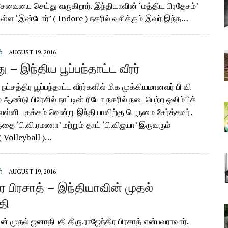
சேவையை செய்து வருகிறார். இந்தியாவின் ‘மத்திய பிரதேசம்’
உள்ள ‘இன்டோர்’ ( Indore ) நகரில் வசிக்கும் இவர் இந்த…
்
AUGUST 19, 2016
்து – இந்திய பூப்பந்தாட்ட வீரர்
நட்சத்திர பூப்பந்தாட்ட வீரர்களில் மிக முக்கியமானவர் பி வி
ம் ஆண்டு பிரேசில் நாட்டின் ரியோ நகரில் நடைபெற்ற ஒலிம்பிக்
ெள்ளி பதக்கம் வென்று இந்தியாவிற்கு பெருமை சேர்த்தவர்.
ந்தை ‘பி.வி.ரமணா’ மற்றும் தாய் ‘பி.விஜயா’ இருவரும்
 ( Volleyball )…
்
AUGUST 19, 2016
ர பிரசாத் – இந்தியாவின் முதல்
தி
ின் முதல் ஜனாதிபதி திரு.ராஜேந்திர பிரசாத் என்பவராவார்.