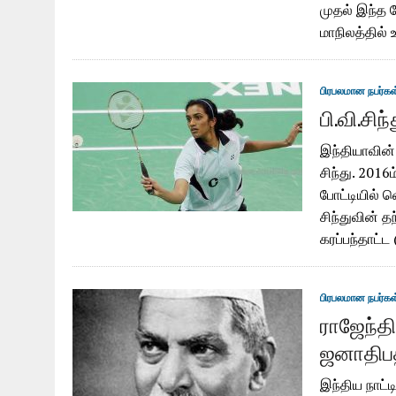
முதல் இந்த 
மாநிலத்தில் 
பிரபலமான நபர்கள
பி.வி.சிந
இந்தியாவின் 
சிந்து. 2016
போட்டியில் வ
சிந்துவின் த
கரப்பந்தாட்ட
பிரபலமான நபர்கள
ராஜேந்தி
ஜனாதிப
இந்திய நாட்ட