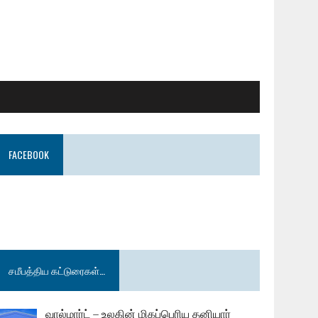
FACEBOOK
சமீபத்திய கட்டுரைகள்…
வால்மார்ட் – உலகின் மிகப்பெரிய தனியார்