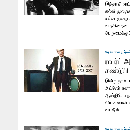
இத்தாலி நாட
கல்வி முறைய
கல்வி முறை உ
வருகின்றன. இ
பெருமைக்கும
பிரபலமான நபர்கள
ராபர்ட்
கண்டுபிட
இன்று நாம் ப
அட்லெர் என்
ஆஸ்திரியா ந
வியன்னாவில்
வயதில்…
பிரபலமான நபர்கள