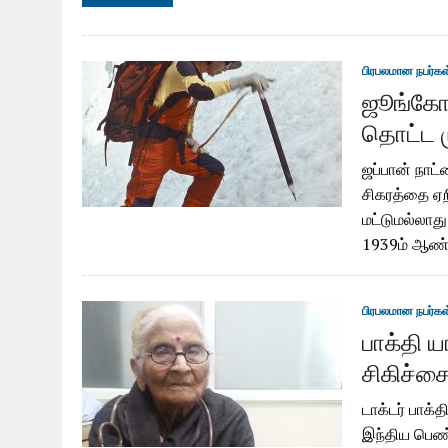
பிரபலமான நபர்கள
ஜூங்கோ 
தொட்ட 
ஜப்பான் நாட
சிகரத்தை ஏற
மட்டுமல்லா
1939ம் ஆண்டு
பிரபலமான நபர்கள
பாக்தி 
சிகிச்ச
டாக்டர் பாக
இந்திய பெண்