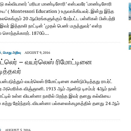
்டு கல்வியாளர் ‘மரியா மாண்டிசோரி’ என்பவரே ‘மாண்டிசோரி
ை’ ( Montessori Education ) உருவாக்கியவர். இன்று இந்த
லகெங்கும் 20 ஆயிரங்களுக்கும் மேற்பட்ட பள்ளிகள் பின்பற்றி
வர் இத்தாலி நாட்டின் ‘முதல் பெண் மருத்துவர்’ என்ற
் சொந்தக்காரர். 1870ம்…
்
,
பொது அறிவு
AUGUST 9, 2016
 அட்லெர் – வயர்லெஸ் ரிமோட்டினை
ித்தவர்
யன்படுத்தும் வயர்லெஸ் ரிமோட்டினை கண்டுபிடித்தது ராபர்ட்
ற அமெரிக்க விஞ்ஞானி. 1913 ஆம் ஆண்டு டிசம்பர் 4ஆம் நாள்
ாட்டில் உள்ள வியன்னா நகரில் பிறந்த இவர் தனது கல்வியை
 கற்று தேர்ந்தார். வியன்னா பல்கலைக்கழகத்தில் தனது 24 ஆம்
்
AUGUST 5, 2016