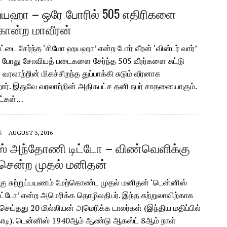
யஹா – ஒரே போரில் 505 எதிரிகளை
்கொன்ற மாவீரன்
ாட்டை சேர்ந்த ‘சிமோ ஹயஹா’ என்ற போர் வீரன் ‘வின்டர் வார்’
 போது சோவியத் படைகளை சேர்ந்த 505 வீரர்களை சுட்டு
 வரலாற்றின் மிகச்சிறந்த துப்பாக்கி சுடும் வீரனாக
றார். இதுவே வரலாற்றின் அதிகபட்ச தனி நபர் சாதனையாகும்.
ாட்கள்…
்
AUGUST 3, 2016
் அந்தோணி டிட்டோ – விண்வெளிக்கு
ா சென்ற முதல் மனிதன்
ு சுற்றுப்பயணம் மேற்கொண்ட முதல் மனிதன் ‘டென்னிஸ்
்டோ’ என்ற அமெரிக்க தொழிலதிபர். இந்த சுற்றுலாவிற்காக
செய்தது 20 மில்லியன் அமெரிக்க டாலர்கள் (இந்திய மதிப்பில்
கோடி). டென்னிஸ் 1940ஆம் ஆண்டு ஆகஸ்ட் 8ஆம் நாள்