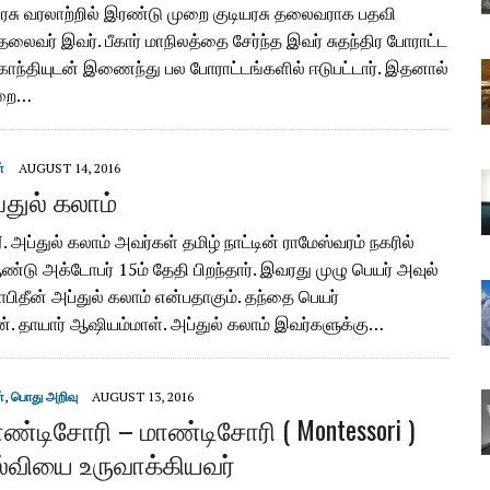
யரசு வரலாற்றில் இரண்டு முறை குடியரசு தலைவராக பதவி
லைவர் இவர். பீகார் மாநிலத்தை சேர்ந்த இவர் சுதந்திர போராட்ட
காந்தியுடன் இணைந்து பல போராட்டங்களில் ஈடுபட்டார். இதனால்
ிறை…
்
AUGUST 14, 2016
அப்துல் கலாம்
. J. அப்துல் கலாம் அவர்கள் தமிழ் நாட்டின் ராமேஸ்வரம் நகரில்
்டு அக்டோபர் 15ம் தேதி பிறந்தார். இவரது முழு பெயர் அவுல்
பிதீன் அப்துல் கலாம் என்பதாகும். தந்தை பெயர்
். தாயார் ஆஷியம்மாள். அப்துல் கலாம் இவர்களுக்கு…
்
,
பொது அறிவு
AUGUST 13, 2016
ண்டிசோரி – மாண்டிசோரி ( Montessori )
்வியை உருவாக்கியவர்