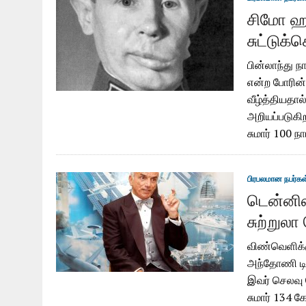
சிமோ ஹ
சுட்டுக
பின்லாந்து ந
என்ற போரின்
வீழ்த்தியதால்
அறியப்படுகி
சுமார் 100 ந
பிரபலமான நபர்கள
டென்னிஸ
சுற்றுல
விண்வெளிக்க
அந்தோணி டிட
இவர் செலவு 
சுமார் 134 