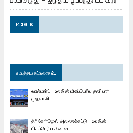
FACEBOOK
சமீபத்திய கட்டுரைகள்…
வால்மார்ட் – உலகின் மிகப்பெரிய தனியார்
முதலாளி
த்ரீ கோர்ஜெஸ் அணைக்கட்டு – உலகின்
மிகப்பெரிய அணை