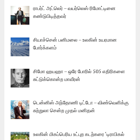
ராபர்ட் அட்லெர் – வயர்லெஸ் ரிமோட்டினை
கண்டுபிடித்தவர்
சியாச்சென் பனிமலை – உலகின் உயரமான
போர்க்களம்
சிமோ ஹயஹா – ஒரே போரில் 505 எதிரிகளை
சுட்டுக்கொன்ற மாவீரன்
டென்னிஸ் அந்தோணி டிட்டோ – விண்வெளிக்கு
சுற்றுலா சென்ற முதல் மனிதன்
உலகின் மிகப்பெரிய உட்புற கடற்கரை ‘டிராபிகல்