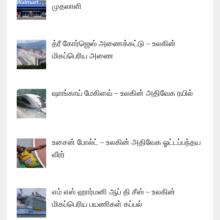
முதலாளி
த்ரீ கோர்ஜெஸ் அணைக்கட்டு – உலகின்
மிகப்பெரிய அணை
ஷாங்காய் மேகிளவ் – உலகின் அதிவேக ரயில்
உசைன் போல்ட் – உலகின் அதிவேக ஓட்டப்பந்தய
வீரர்
எம் எஸ் ஹார்மனி ஆப் தி சீஸ் – உலகின்
மிகப்பெரிய பயணிகள் கப்பல்