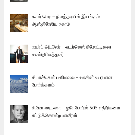
கூபர் பெடி – நிலத்தடியில் இயங்கும்
ஆஸ்திரேலிய நகரம்
ராபர்ட் அட்லெர் – வயர்லெஸ் ரிமோட்டினை
கண்டுபிடித்தவர்
சியாச்சென் பனிமலை – உலகின் உயரமான
போர்க்களம்
சிமோ ஹயஹா – ஒரே போரில் 505 எதிரிகளை
சுட்டுக்கொன்ற மாவீரன்