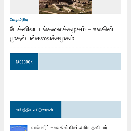
பொது அறிவு
டேக்ஸிலா பல்கலைக்கழகம் – உலகின்
முதல் பல்கலைக்கழகம்
FACEBOOK
சமீபத்திய கட்டுரைகள்…
வால்மார்ட் – உலகின் மிகப்பெரிய தனியார்